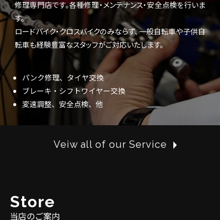
修理専門店です。各種修理・メンテナンス・安全点検を行いま
す。
ロードバイク・クロスバイクのみならず、一般自転車や子供自
転車も経験豊富なスタッフがご対応いたします。
パンク修理、タイヤ交換
ブレーキ・シフトワイヤー交換
変速調整、安全点検、他
Veiw all of our Service
S
t
o
r
e
当店のご案内