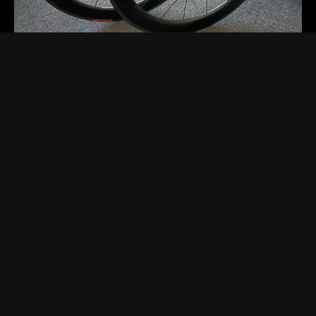
2025.11.19 Wed.
[お知らせ]
[セール・キャンペーン]
[商品紹介]
DTカーボンホイール限定１ペア
DTSWISSのフルカーボンホイールが１ペア限りの超特価フ
ロントホイールはDTSARC1400ダイカット62mmハイト定価
159,500円リアホイールはDTSARC1100ダイカット6…
Read more