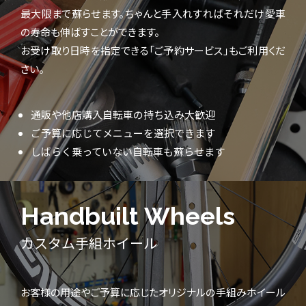
最大限まで蘇らせます。ちゃんと手入れすればそれだけ愛車
の寿命も伸ばすことができます。
お受け取り日時を指定できる「ご予約サービス」もご利用くだ
さい。
通販や他店購入自転車の持ち込み大歓迎
ご予算に応じてメニューを選択できます
しばらく乗っていない自転車も蘇らせます
Handbuilt Wheels
カスタム手組ホイール
お客様の用途やご予算に応じたオリジナルの手組みホイール