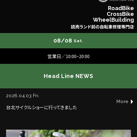
R
o
a
d
B
i
k
e
C
r
o
s
s
B
i
k
e
W
h
e
e
l
B
u
i
l
d
i
n
g
読
売
ラ
ン
ド
前
の
自
転
車
修
理
専
門
店
08/08
Sat.
営業日／10:00~20:00
Head Line NEWS
2026.04.03 Fri.
More
台北サイクルショーに行ってきました