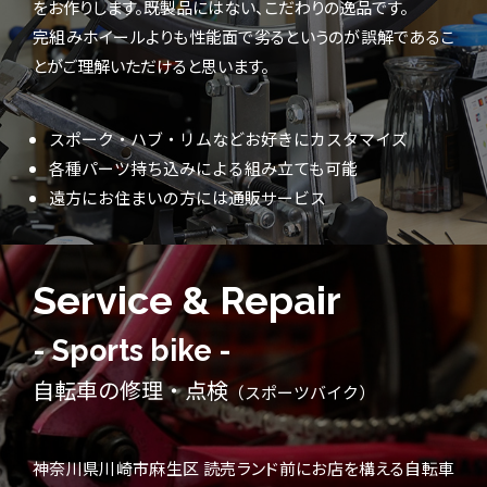
をお作りします。既製品にはない、こだわりの逸品です。
完組みホイールよりも性能面で劣るというのが誤解であるこ
とがご理解いただけると思います。
スポーク・ハブ・リムなどお好きにカスタマイズ
各種パーツ持ち込みによる組み立ても可能
遠方にお住まいの方には通販サービス
Service & Repair
- Sports bike -
自転車の修理・点検
（スポーツバイク）
神奈川県川崎市麻生区 読売ランド前にお店を構える自転車