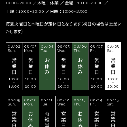
木曜
金曜
10:00~20:00
休業
10:00~20:00
土曜
日曜
10:00~20:00
10:00~18:00
毎週火曜日と木曜日が定休日となります（祝日の場合は営業い
たします）
08/02
08/03
08/04
08/05
08/06
08/07
08/08
Sun.
Mon.
Tue.
Wed.
Thu.
Fri.
Sat.
営
営
お
営
お
営
営
業
業
休
業
休
業
業
日
日
み
日
み
日
日
10:00
10:00
-
10:00
-
10:00
10:00
~
~
~
~
~
18:00
20:00
20:00
20:00
20:00
08/09
08/10
08/11
08/12
08/13
08/14
08/15
Sun.
Mon.
Tue.
Wed.
Thu.
Fri.
Sat.
営
お
時
営
お
営
営
業
休
短
業
休
業
業
日
み
営
日
み
日
日