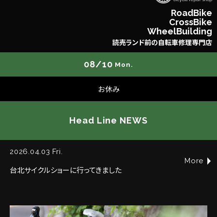
R
o
a
d
B
i
k
e
C
r
o
s
s
B
i
k
e
W
h
e
e
l
B
u
i
l
d
i
n
g
読
売
ラ
ン
ド
前
の
自
転
車
修
理
専
門
店
08/10
Mon.
お休み
Head Line NEWS
2026.04.03 Fri.
More
台北サイクルショーに行ってきました