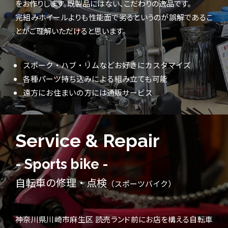
をお作りします。既製品にはない、こだわりの逸品です。
完組みホイールよりも性能面で劣るというのが誤解であるこ
とがご理解いただけると思います。
スポーク・ハブ・リムなどお好きにカスタマイズ
各種パーツ持ち込みによる組み立ても可能
遠方にお住まいの方には通販サービス
Service & Repair
- Sports bike -
自転車の修理・点検
（スポーツバイク）
神奈川県川崎市麻生区 読売ランド前にお店を構える自転車