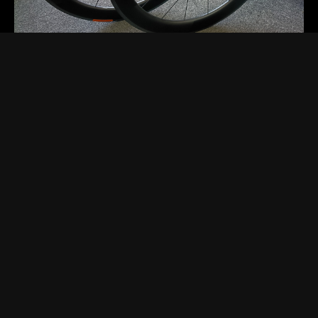
2025.11.19 Wed.
[お知らせ]
[セール・キャンペーン]
[商品紹介]
DTカーボンホイール限定１ペア
DTSWISSのフルカーボンホイールが１ペア限りの超特価フ
ロントホイールはDTSARC1400ダイカット62mmハイト定価
159,500円リアホイールはDTSARC1100ダイカット6…
Read more