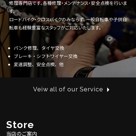
修理専門店です。各種修理・メンテナンス・安全点検を行いま
す。
ロードバイク・クロスバイクのみならず、一般自転車や子供自
転車も経験豊富なスタッフがご対応いたします。
パンク修理、タイヤ交換
ブレーキ・シフトワイヤー交換
変速調整、安全点検、他
Veiw all of our Service
S
t
o
r
e
当店のご案内