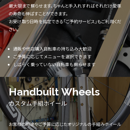
最大限まで蘇らせます。ちゃんと手入れすればそれだけ愛車
の寿命も伸ばすことができます。
お受け取り日時を指定できる「ご予約サービス」もご利用くだ
さい。
通販や他店購入自転車の持ち込み大歓迎
ご予算に応じてメニューを選択できます
しばらく乗っていない自転車も蘇らせます
Handbuilt Wheels
カスタム手組ホイール
お客様の用途やご予算に応じたオリジナルの手組みホイール