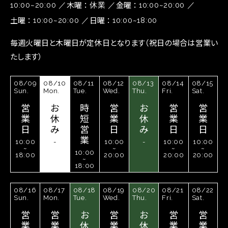
木曜
金曜
10:00~20:00
休業
10:00~20:00
土曜
日曜
10:00~20:00
10:00~18:00
毎週火曜日と木曜日が定休日となります（祝日の場合は営業い
たします）
08/09
08/10
08/11
08/12
08/13
08/14
08/15
Sun.
Mon.
Tue.
Wed.
Thu.
Fri.
Sat.
営
お
時
営
お
営
営
業
休
短
業
休
業
業
日
み
営
日
み
日
日
業
10:00
-
10:00
-
10:00
10:00
~
~
~
~
10:00
18:00
20:00
20:00
20:00
~
18:00
08/16
08/17
08/18
08/19
08/20
08/21
08/22
Sun.
Mon.
Tue.
Wed.
Thu.
Fri.
Sat.
営
営
お
営
お
営
営
業
業
休
業
休
業
業