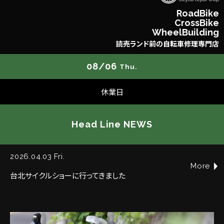
R
o
a
d
B
i
k
e
C
r
o
s
s
B
i
k
e
W
h
e
e
l
B
u
i
l
d
i
n
g
読
売
ラ
ン
ド
前
の
自
転
車
修
理
専
門
店
08/06
Thu.
休業日
Head Line NEWS
2026.04.03 Fri.
More
台北サイクルショーに行ってきました