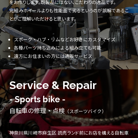
をお作りします。既製品にはない、こだわりの逸品です。
完組みホイールよりも性能面で劣るというのが誤解であるこ
とがご理解いただけると思います。
スポーク・ハブ・リムなどお好きにカスタマイズ
各種パーツ持ち込みによる組み立ても可能
遠方にお住まいの方には通販サービス
Service & Repair
- Sports bike -
自転車の修理・点検
（スポーツバイク）
神奈川県川崎市麻生区 読売ランド前にお店を構える自転車