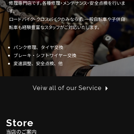
修理専門店です。各種修理・メンテナンス・安全点検を行いま
す。
ロードバイク・クロスバイクのみならず、一般自転車や子供自
転車も経験豊富なスタッフがご対応いたします。
パンク修理、タイヤ交換
ブレーキ・シフトワイヤー交換
変速調整、安全点検、他
Veiw all of our Service
S
t
o
r
e
当店のご案内