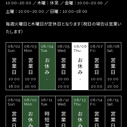
木曜
金曜
10:00~20:00
休業
10:00~20:00
土曜
日曜
10:00~20:00
10:00~18:00
毎週火曜日と木曜日が定休日となります（祝日の場合は営業い
たします）
08/02
08/03
08/04
08/05
08/06
08/07
08/08
Sun.
Mon.
Tue.
Wed.
Thu.
Fri.
Sat.
営
営
お
営
お
営
営
業
業
休
業
休
業
業
日
日
み
日
み
日
日
10:00
10:00
-
10:00
-
10:00
10:00
~
~
~
~
~
18:00
20:00
20:00
20:00
20:00
08/09
08/10
08/11
08/12
08/13
08/14
08/15
Sun.
Mon.
Tue.
Wed.
Thu.
Fri.
Sat.
営
お
時
営
お
営
営
業
休
短
業
休
業
業
日
み
営
日
み
日
日