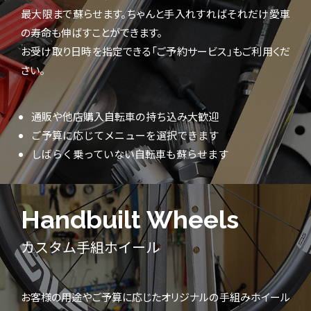
最大限まで蘇らせます。ちゃんと手入れすればそれだけ愛車
の寿命も伸ばすことができます。
お受け取り日時を指定できる「ご予約サービス」もご利用くだ
さい。
通販や他店購入自転車の持ち込み大歓迎
ご予算に応じてメニューを選択できます
しばらく乗っていない自転車も蘇らせます
Handbuilt Wheels
カスタム手組ホイール
お客様の用途やご予算に応じたオリジナルの手組みホイール