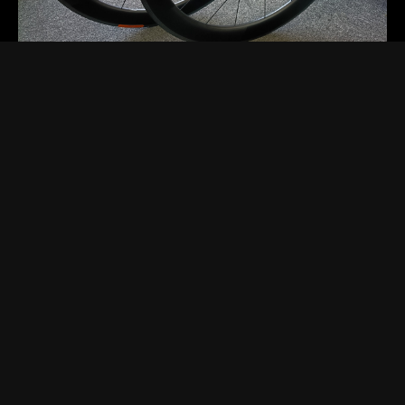
2025.11.19 Wed.
[お知らせ]
[セール・キャンペーン]
[商品紹介]
DTカーボンホイール限定１ペア
DTSWISSのフルカーボンホイールが１ペア限りの超特価フ
ロントホイールはDTSARC1400ダイカット62mmハイト定価
159,500円リアホイールはDTSARC1100ダイカット6…
Read more