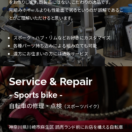
をお作りします。既製品にはない、こだわりの逸品です。
完組みホイールよりも性能面で劣るというのが誤解であるこ
とがご理解いただけると思います。
スポーク・ハブ・リムなどお好きにカスタマイズ
各種パーツ持ち込みによる組み立ても可能
遠方にお住まいの方には通販サービス
Service & Repair
- Sports bike -
自転車の修理・点検
（スポーツバイク）
神奈川県川崎市麻生区 読売ランド前にお店を構える自転車