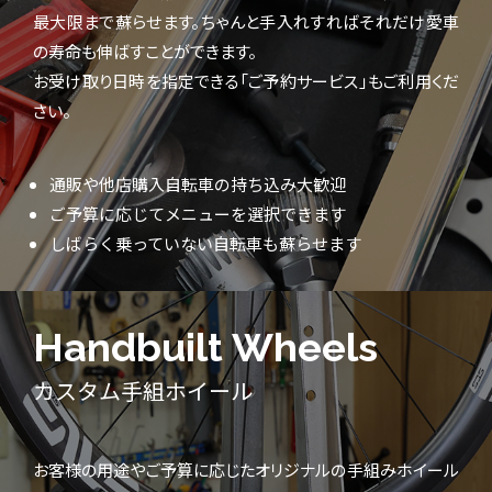
最大限まで蘇らせます。ちゃんと手入れすればそれだけ愛車
の寿命も伸ばすことができます。
お受け取り日時を指定できる「ご予約サービス」もご利用くだ
さい。
通販や他店購入自転車の持ち込み大歓迎
ご予算に応じてメニューを選択できます
しばらく乗っていない自転車も蘇らせます
Handbuilt Wheels
カスタム手組ホイール
お客様の用途やご予算に応じたオリジナルの手組みホイール