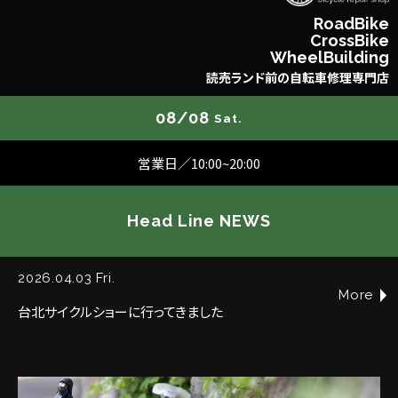
R
o
a
d
B
i
k
e
C
r
o
s
s
B
i
k
e
W
h
e
e
l
B
u
i
l
d
i
n
g
読
売
ラ
ン
ド
前
の
自
転
車
修
理
専
門
店
08/08
Sat.
営業日／10:00~20:00
Head Line NEWS
2026.04.03 Fri.
More
台北サイクルショーに行ってきました