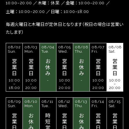
木曜
金曜
10:00~20:00
休業
10:00~20:00
土曜
日曜
10:00~20:00
10:00~18:00
毎週火曜日と木曜日が定休日となります（祝日の場合は営業い
たします）
08/02
08/03
08/04
08/05
08/06
08/07
08/08
Sun.
Mon.
Tue.
Wed.
Thu.
Fri.
Sat.
営
営
お
営
お
営
営
業
業
休
業
休
業
業
日
日
み
日
み
日
日
10:00
10:00
-
10:00
-
10:00
10:00
~
~
~
~
~
18:00
20:00
20:00
20:00
20:00
08/09
08/10
08/11
08/12
08/13
08/14
08/15
Sun.
Mon.
Tue.
Wed.
Thu.
Fri.
Sat.
営
お
時
営
お
営
営
業
休
短
業
休
業
業
日
み
営
日
み
日
日