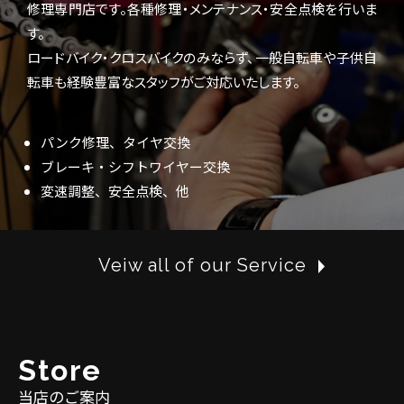
修理専門店です。各種修理・メンテナンス・安全点検を行いま
す。
ロードバイク・クロスバイクのみならず、一般自転車や子供自
転車も経験豊富なスタッフがご対応いたします。
パンク修理、タイヤ交換
ブレーキ・シフトワイヤー交換
変速調整、安全点検、他
Veiw all of our Service
S
t
o
r
e
当店のご案内