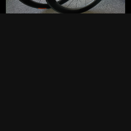
2025.11.19 Wed.
[お知らせ]
[セール・キャンペーン]
[商品紹介]
DTカーボンホイール限定１ペア
DTSWISSのフルカーボンホイールが１ペア限りの超特価フ
ロントホイールはDTSARC1400ダイカット62mmハイト定価
159,500円リアホイールはDTSARC1100ダイカット6…
Read more