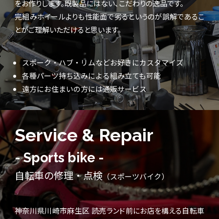
をお作りします。既製品にはない、こだわりの逸品です。
完組みホイールよりも性能面で劣るというのが誤解であるこ
とがご理解いただけると思います。
スポーク・ハブ・リムなどお好きにカスタマイズ
各種パーツ持ち込みによる組み立ても可能
遠方にお住まいの方には通販サービス
Service & Repair
- Sports bike -
自転車の修理・点検
（スポーツバイク）
神奈川県川崎市麻生区 読売ランド前にお店を構える自転車