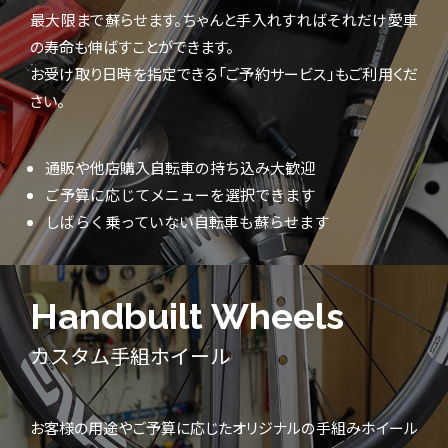
最大限まで蘇らせます。ちゃんと手入れすればそれだけ愛車
の寿命も伸ばすことができます。
お受け取り日時を指定できる「ご予約サービス」もご利用くだ
さい。
通販や他店購入自転車の持ち込み大歓迎
ご予算に応じてメニューを選択できます
しばらく乗っていない自転車も蘇らせます
Handbuilt Wheels
カスタム手組ホイール
お客様の用途やご予算に応じたオリジナルの手組みホイール