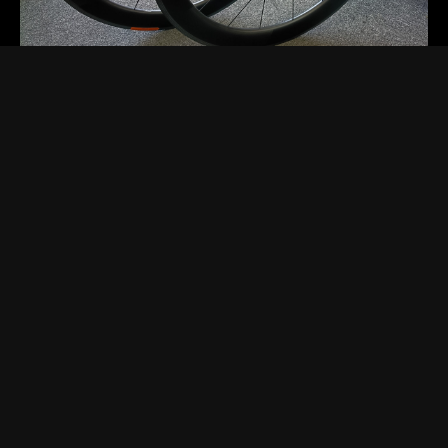
2025.11.19 Wed.
[お知らせ]
[セール・キャンペーン]
[商品紹介]
DTカーボンホイール限定１ペア
DTSWISSのフルカーボンホイールが１ペア限りの超特価フ
ロントホイールはDTSARC1400ダイカット62mmハイト定価
159,500円リアホイールはDTSARC1100ダイカット6…
Read more