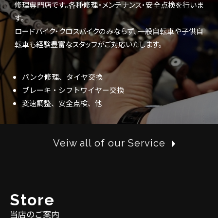
修理専門店です。各種修理・メンテナンス・安全点検を行いま
す。
ロードバイク・クロスバイクのみならず、一般自転車や子供自
転車も経験豊富なスタッフがご対応いたします。
パンク修理、タイヤ交換
ブレーキ・シフトワイヤー交換
変速調整、安全点検、他
Veiw all of our Service
S
t
o
r
e
当店のご案内