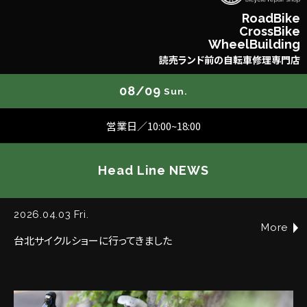
R
o
a
d
B
i
k
e
C
r
o
s
s
B
i
k
e
W
h
e
e
l
B
u
i
l
d
i
n
g
読
売
ラ
ン
ド
前
の
自
転
車
修
理
専
門
店
08/09
Sun.
営業日／10:00~18:00
Head Line NEWS
2026.04.03 Fri.
More
台北サイクルショーに行ってきました