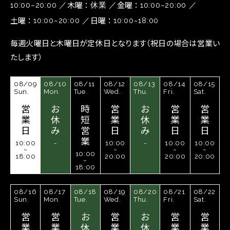
木曜
金曜
10:00~20:00
休業
10:00~20:00
土曜
日曜
10:00~20:00
10:00~18:00
毎週火曜日と木曜日が定休日となります（祝日の場合は営業い
たします）
08/09
08/10
08/11
08/12
08/13
08/14
08/15
Sun.
Mon.
Tue.
Wed.
Thu.
Fri.
Sat.
営
お
時
営
お
営
営
業
休
短
業
休
業
業
日
み
営
日
み
日
日
業
10:00
-
10:00
-
10:00
10:00
~
~
~
~
10:00
18:00
20:00
20:00
20:00
~
18:00
08/16
08/17
08/18
08/19
08/20
08/21
08/22
Sun.
Mon.
Tue.
Wed.
Thu.
Fri.
Sat.
営
営
お
営
お
営
営
業
業
休
業
休
業
業