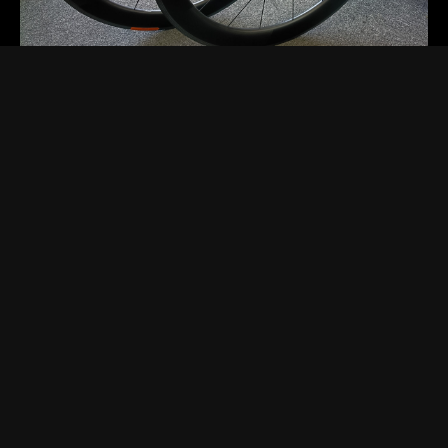
2025.11.19 Wed.
[お知らせ]
[セール・キャンペーン]
[商品紹介]
DTカーボンホイール限定１ペア
DTSWISSのフルカーボンホイールが１ペア限りの超特価フ
ロントホイールはDTSARC1400ダイカット62mmハイト定価
159,500円リアホイールはDTSARC1100ダイカット6…
Read more