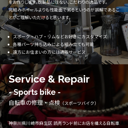
をお作りします。既製品にはない、こだわりの逸品です。
完組みホイールよりも性能面で劣るというのが誤解であるこ
とがご理解いただけると思います。
スポーク・ハブ・リムなどお好きにカスタマイズ
各種パーツ持ち込みによる組み立ても可能
遠方にお住まいの方には通販サービス
Service & Repair
- Sports bike -
自転車の修理・点検
（スポーツバイク）
神奈川県川崎市麻生区 読売ランド前にお店を構える自転車