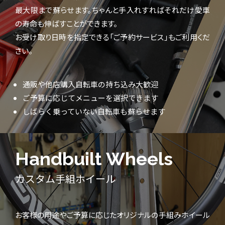
最大限まで蘇らせます。ちゃんと手入れすればそれだけ愛車
の寿命も伸ばすことができます。
お受け取り日時を指定できる「ご予約サービス」もご利用くだ
さい。
通販や他店購入自転車の持ち込み大歓迎
ご予算に応じてメニューを選択できます
しばらく乗っていない自転車も蘇らせます
Handbuilt Wheels
カスタム手組ホイール
お客様の用途やご予算に応じたオリジナルの手組みホイール