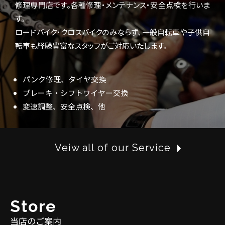
修理専門店です。各種修理・メンテナンス・安全点検を行いま
す。
ロードバイク・クロスバイクのみならず、一般自転車や子供自
転車も経験豊富なスタッフがご対応いたします。
パンク修理、タイヤ交換
ブレーキ・シフトワイヤー交換
変速調整、安全点検、他
Veiw all of our Service
S
t
o
r
e
当店のご案内