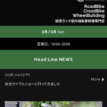
R
o
a
d
B
i
k
e
C
r
o
s
s
B
i
k
e
W
h
e
e
l
B
u
i
l
d
i
n
g
読
売
ラ
ン
ド
前
の
自
転
車
修
理
専
門
店
08/08
Sat.
営業日／10:00~20:00
Head Line NEWS
2026.04.03 Fri.
More
台北サイクルショーに行ってきました