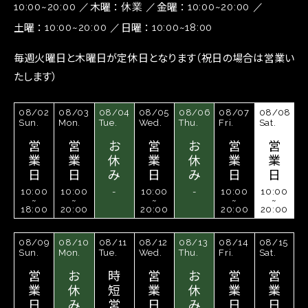
木曜
金曜
10:00~20:00
休業
10:00~20:00
土曜
日曜
10:00~20:00
10:00~18:00
毎週火曜日と木曜日が定休日となります（祝日の場合は営業い
たします）
08/02
08/03
08/04
08/05
08/06
08/07
08/08
Sun.
Mon.
Tue.
Wed.
Thu.
Fri.
Sat.
営
営
お
営
お
営
営
業
業
休
業
休
業
業
日
日
み
日
み
日
日
10:00
10:00
-
10:00
-
10:00
10:00
~
~
~
~
~
18:00
20:00
20:00
20:00
20:00
08/09
08/10
08/11
08/12
08/13
08/14
08/15
Sun.
Mon.
Tue.
Wed.
Thu.
Fri.
Sat.
営
お
時
営
お
営
営
業
休
短
業
休
業
業
日
み
営
日
み
日
日