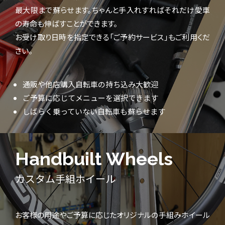
最大限まで蘇らせます。ちゃんと手入れすればそれだけ愛車
の寿命も伸ばすことができます。
お受け取り日時を指定できる「ご予約サービス」もご利用くだ
さい。
通販や他店購入自転車の持ち込み大歓迎
ご予算に応じてメニューを選択できます
しばらく乗っていない自転車も蘇らせます
Handbuilt Wheels
カスタム手組ホイール
お客様の用途やご予算に応じたオリジナルの手組みホイール