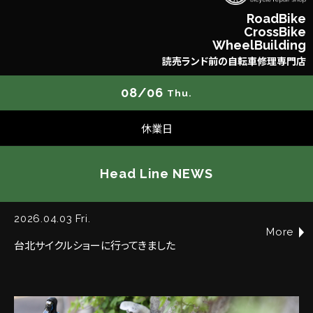
R
o
a
d
B
i
k
e
C
r
o
s
s
B
i
k
e
W
h
e
e
l
B
u
i
l
d
i
n
g
読
売
ラ
ン
ド
前
の
自
転
車
修
理
専
門
店
08/06
Thu.
休業日
Head Line NEWS
2026.04.03 Fri.
More
台北サイクルショーに行ってきました