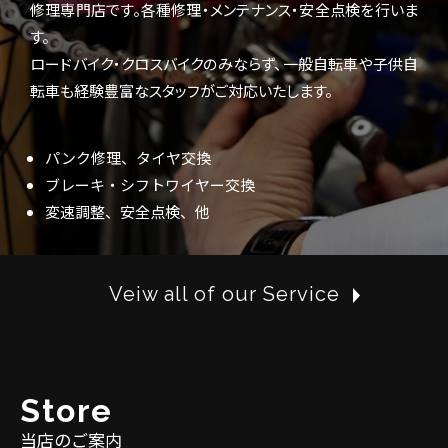
修理専門店です。各種修理・メンテナンス・安全点検を行いま
す。
ロードバイク・クロスバイクのみならず、一般自転車や子供自
転車も経験豊富なスタッフがご対応いたします。
パンク修理、タイヤ交換
ブレーキ・シフトワイヤー交換
変速調整、安全点検、他
Veiw all of our Service
S
t
o
r
e
当店のご案内