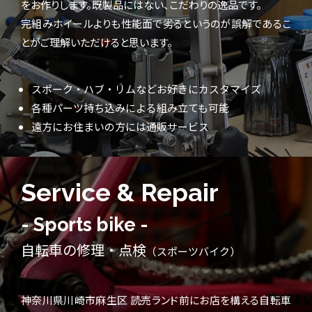
をお作りします。既製品にはない、こだわりの逸品です。
完組みホイールよりも性能面で劣るというのが誤解であるこ
とがご理解いただけると思います。
スポーク・ハブ・リムなどお好きにカスタマイズ
各種パーツ持ち込みによる組み立ても可能
遠方にお住まいの方には通販サービス
Service & Repair
- Sports bike -
自転車の修理・点検
（スポーツバイク）
神奈川県川崎市麻生区 読売ランド前にお店を構える自転車