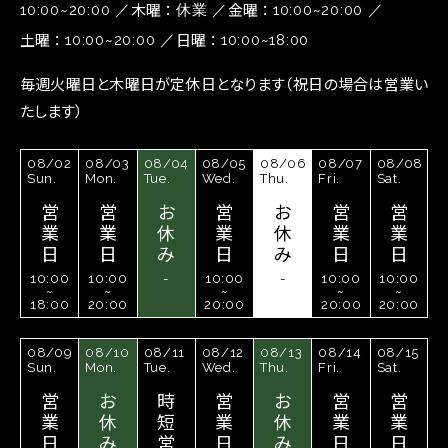
木曜
金曜
10:00~20:00
休業
10:00~20:00
土曜
日曜
10:00~20:00
10:00~18:00
毎週火曜日と木曜日が定休日となります（祝日の場合は営業い
たします）
08/02
08/03
08/04
08/05
08/06
08/07
08/08
Sun.
Mon.
Tue.
Wed.
Thu.
Fri.
Sat.
営
営
お
営
お
営
営
業
業
休
業
休
業
業
日
日
み
日
み
日
日
10:00
10:00
-
10:00
-
10:00
10:00
~
~
~
~
~
18:00
20:00
20:00
20:00
20:00
08/09
08/10
08/11
08/12
08/13
08/14
08/15
Sun.
Mon.
Tue.
Wed.
Thu.
Fri.
Sat.
営
お
時
営
お
営
営
業
休
短
業
休
業
業
日
み
営
日
み
日
日