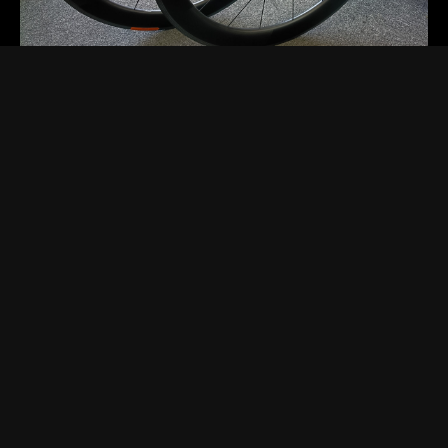
2025.11.19 Wed.
[お知らせ]
[セール・キャンペーン]
[商品紹介]
DTカーボンホイール限定１ペア
DTSWISSのフルカーボンホイールが１ペア限りの超特価フ
ロントホイールはDTSARC1400ダイカット62mmハイト定価
159,500円リアホイールはDTSARC1100ダイカット6…
Read more