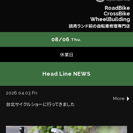
R
o
a
d
B
i
k
e
C
r
o
s
s
B
i
k
e
W
h
e
e
l
B
u
i
l
d
i
n
g
読
売
ラ
ン
ド
前
の
自
転
車
修
理
専
門
店
08/06
Thu.
休業日
Head Line NEWS
2026.04.03 Fri.
More
台北サイクルショーに行ってきました