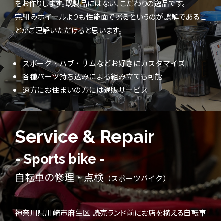
をお作りします。既製品にはない、こだわりの逸品です。
完組みホイールよりも性能面で劣るというのが誤解であるこ
とがご理解いただけると思います。
スポーク・ハブ・リムなどお好きにカスタマイズ
各種パーツ持ち込みによる組み立ても可能
遠方にお住まいの方には通販サービス
Service & Repair
- Sports bike -
自転車の修理・点検
（スポーツバイク）
神奈川県川崎市麻生区 読売ランド前にお店を構える自転車