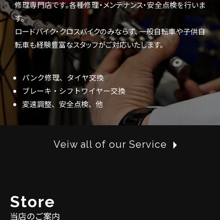
修理専門店です。各種修理・メンテナンス・安全点検を行いま
す。
ロードバイク・クロスバイクのみならず、一般自転車や子供自
転車も経験豊富なスタッフがご対応いたします。
パンク修理、タイヤ交換
ブレーキ・シフトワイヤー交換
変速調整、安全点検、他
Veiw all of our Service
S
t
o
r
e
当店のご案内