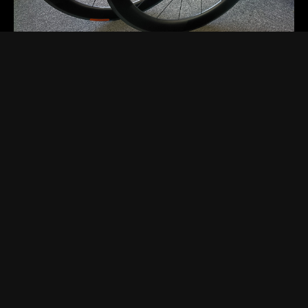
2025.11.19 Wed.
[お知らせ]
[セール・キャンペーン]
[商品紹介]
DTカーボンホイール限定１ペア
DTSWISSのフルカーボンホイールが１ペア限りの超特価フ
ロントホイールはDTSARC1400ダイカット62mmハイト定価
159,500円リアホイールはDTSARC1100ダイカット6…
Read more