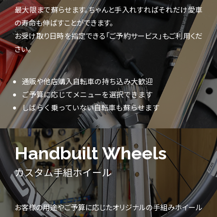
最大限まで蘇らせます。ちゃんと手入れすればそれだけ愛車
の寿命も伸ばすことができます。
お受け取り日時を指定できる「ご予約サービス」もご利用くだ
さい。
通販や他店購入自転車の持ち込み大歓迎
ご予算に応じてメニューを選択できます
しばらく乗っていない自転車も蘇らせます
Handbuilt Wheels
カスタム手組ホイール
お客様の用途やご予算に応じたオリジナルの手組みホイール