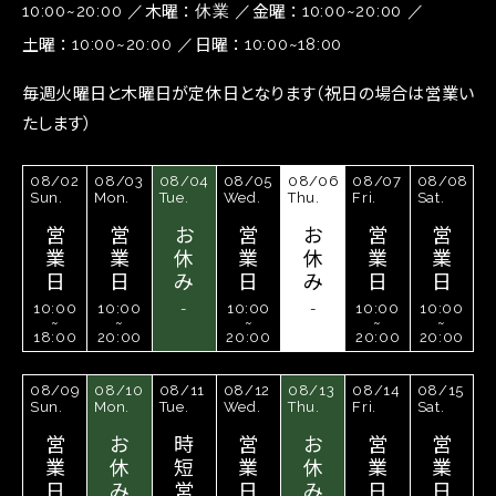
木曜
金曜
10:00~20:00
休業
10:00~20:00
土曜
日曜
10:00~20:00
10:00~18:00
毎週火曜日と木曜日が定休日となります（祝日の場合は営業い
たします）
08/02
08/03
08/04
08/05
08/06
08/07
08/08
Sun.
Mon.
Tue.
Wed.
Thu.
Fri.
Sat.
営
営
お
営
お
営
営
業
業
休
業
休
業
業
日
日
み
日
み
日
日
10:00
10:00
-
10:00
-
10:00
10:00
~
~
~
~
~
18:00
20:00
20:00
20:00
20:00
08/09
08/10
08/11
08/12
08/13
08/14
08/15
Sun.
Mon.
Tue.
Wed.
Thu.
Fri.
Sat.
営
お
時
営
お
営
営
業
休
短
業
休
業
業
日
み
営
日
み
日
日