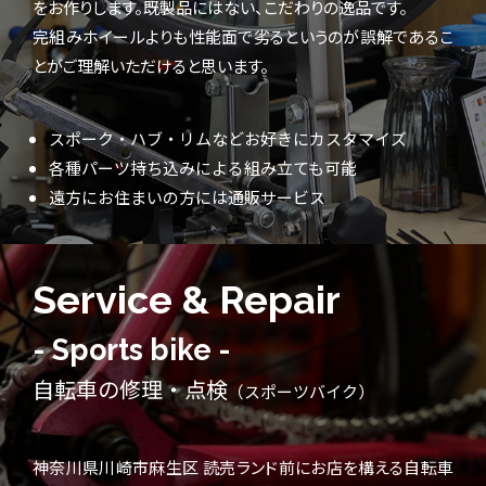
をお作りします。既製品にはない、こだわりの逸品です。
完組みホイールよりも性能面で劣るというのが誤解であるこ
とがご理解いただけると思います。
スポーク・ハブ・リムなどお好きにカスタマイズ
各種パーツ持ち込みによる組み立ても可能
遠方にお住まいの方には通販サービス
Service & Repair
- Sports bike -
自転車の修理・点検
（スポーツバイク）
神奈川県川崎市麻生区 読売ランド前にお店を構える自転車