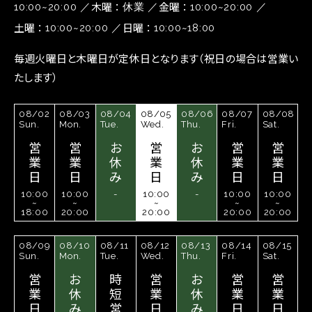
木曜
金曜
10:00~20:00
休業
10:00~20:00
土曜
日曜
10:00~20:00
10:00~18:00
毎週火曜日と木曜日が定休日となります（祝日の場合は営業い
たします）
08/02
08/03
08/04
08/05
08/06
08/07
08/08
Sun.
Mon.
Tue.
Wed.
Thu.
Fri.
Sat.
営
営
お
営
お
営
営
業
業
休
業
休
業
業
日
日
み
日
み
日
日
10:00
10:00
-
10:00
-
10:00
10:00
~
~
~
~
~
18:00
20:00
20:00
20:00
20:00
08/09
08/10
08/11
08/12
08/13
08/14
08/15
Sun.
Mon.
Tue.
Wed.
Thu.
Fri.
Sat.
営
お
時
営
お
営
営
業
休
短
業
休
業
業
日
み
営
日
み
日
日