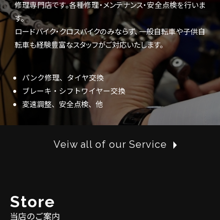
修理専門店です。各種修理・メンテナンス・安全点検を行いま
す。
ロードバイク・クロスバイクのみならず、一般自転車や子供自
転車も経験豊富なスタッフがご対応いたします。
パンク修理、タイヤ交換
ブレーキ・シフトワイヤー交換
変速調整、安全点検、他
Veiw all of our Service
S
t
o
r
e
当店のご案内