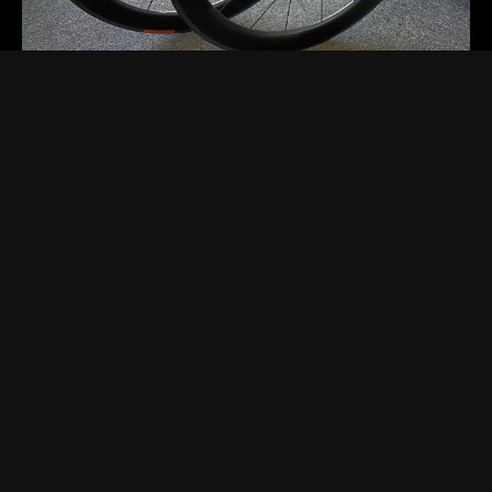
2025.11.19 Wed.
[お知らせ]
[セール・キャンペーン]
[商品紹介]
DTカーボンホイール限定１ペア
DTSWISSのフルカーボンホイールが１ペア限りの超特価フ
ロントホイールはDTSARC1400ダイカット62mmハイト定価
159,500円リアホイールはDTSARC1100ダイカット6…
Read more