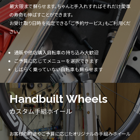
最大限まで蘇らせます。ちゃんと手入れすればそれだけ愛車
の寿命も伸ばすことができます。
お受け取り日時を指定できる「ご予約サービス」もご利用くだ
さい。
通販や他店購入自転車の持ち込み大歓迎
ご予算に応じてメニューを選択できます
しばらく乗っていない自転車も蘇らせます
Handbuilt Wheels
カスタム手組ホイール
お客様の用途やご予算に応じたオリジナルの手組みホイール