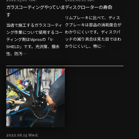
2022.03.01 Tue.
2022.06.11 Sat.
ガラスコーティングやっていま
ディスクローターの寿命
す
リムブレーキに比べて、ディス
クブレーキは部品の消耗度合が
当店で施工するガラスコーティ
わかりにくいです。ディスクパ
ング作業について使用するコー
ッドの減り具合は見た目ではわ
ティング剤はViprosの「V-
かりにくいし、特に…
SHIELD」です。光沢度、撥水
性、防汚…
2022.06.15 Wed.