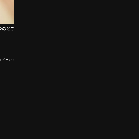
今のとこ
ンホイール
»